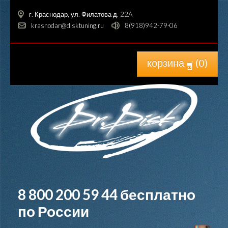
г. Краснодар, ул. Филатова д. 22A
krasnodar@disktuning.ru
8(918)942-79-06
корзина
(
0
)
8 800 200 59 44
бесплатно
по России