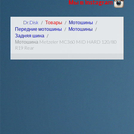
Мы в Instagram
Dr.Disk
Товары
Мотошины
Передние мотошины
Мотошины
Задняя шина
Мотошина Metzeler MC360 MID HARD 120/80
R19 Rear