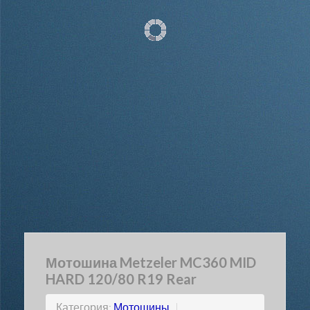
Мотошина Metzeler MC360 MID
HARD 120/80 R19 Rear
Категория:
Мотошины
|