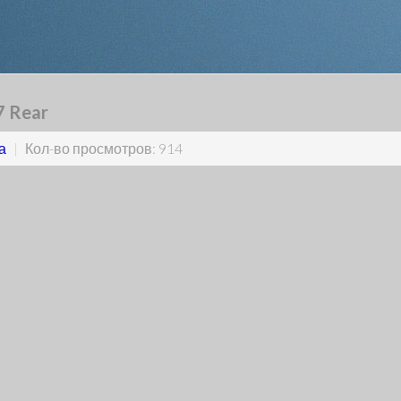
7 Rear
а
|
Кол-во просмотров: 914