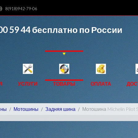
8(918)942-79-06
00 59 44
бесплатно по России
Я
УСЛУГИ
ТОВАРЫ
ОПЛАТА
ДОС
ины
Мотошины
Задняя шина
Мотошина Michelin Pilot 