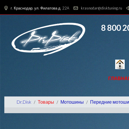
г. Краснодар, ул. Филатова д. 22A
krasnodar@disktuning.ru
8 800 2
ГЛАВНА
Dr.Disk
Товары
Мотошины
Передние мотош