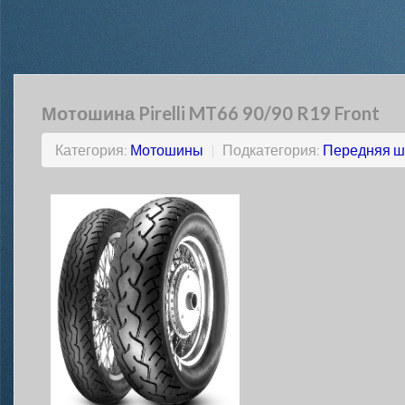
Мотошина Pirelli MT66 90/90 R19 Front
Категория:
Мотошины
|
Подкатегория:
Передняя ш