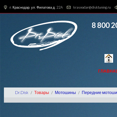
г. Краснодар, ул. Филатова д. 22A
krasnodar@disktuning.ru
8 800 2
ГЛАВНА
Dr.Disk
Товары
Мотошины
Передние мотош