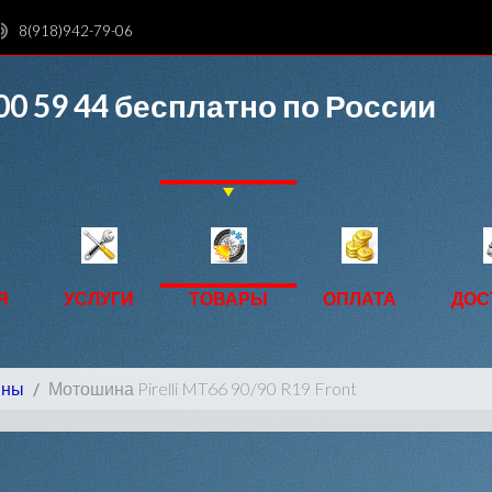
8(918)942-79-06
00 59 44
бесплатно по России
Я
УСЛУГИ
ТОВАРЫ
ОПЛАТА
ДОС
ины
Мотошина Pirelli MT66 90/90 R19 Front