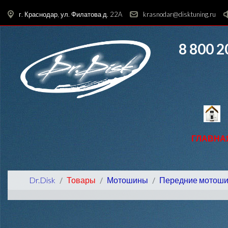
г. Краснодар, ул. Филатова д. 22A
krasnodar@disktuning.ru
8 800 2
ГЛАВНА
Dr.Disk
Товары
Мотошины
Передние мотош