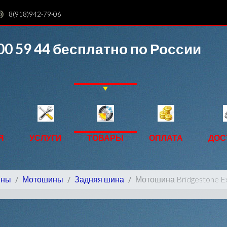
8(918)942-79-06
00 59 44
бесплатно по России
Я
УСЛУГИ
ТОВАРЫ
ОПЛАТА
ДОС
ины
Мотошины
Задняя шина
Мотошина Bridgestone E