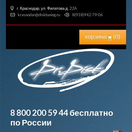
г. Краснодар, ул. Филатова д. 22A
krasnodar@disktuning.ru
8(918)942-79-06
корзина
(
0
)
8 800 200 59 44
бесплатно
по России