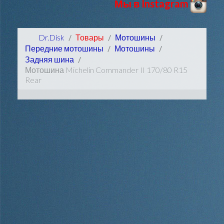
Мы в Instagram
Dr.Disk
Товары
Мотошины
Передние мотошины
Мотошины
Задняя шина
Мотошина Michelin Commander II 170/80 R15
Rear