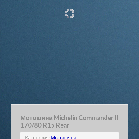
Мотошина Michelin Commander II
170/80 R15 Rear
Категория:
Мотошины
|