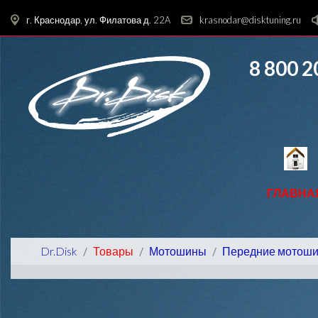
г. Краснодар, ул. Филатова д. 22A
krasnodar@disktuning.ru
8 800 2
ГЛАВНА
Dr.Disk
Товары
Мотошины
Передние мотош