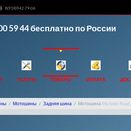
8(918)942-79-06
00 59 44
бесплатно по России
Я
УСЛУГИ
ТОВАРЫ
ОПЛАТА
ДОС
ины
Мотошины
Задняя шина
Мотошина Michelin Road 