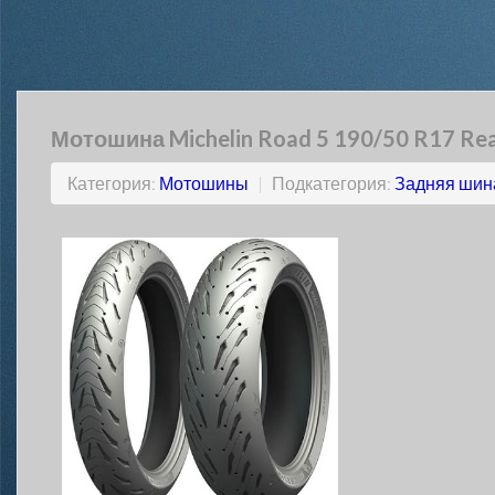
Мотошина Michelin Road 5 190/50 R17 Re
Категория:
Мотошины
|
Подкатегория:
Задняя шин