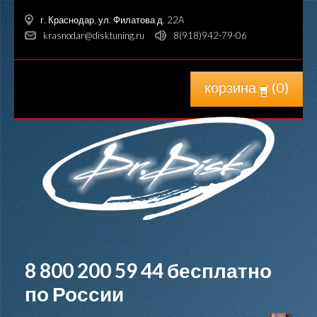
г. Краснодар, ул. Филатова д. 22A
krasnodar@disktuning.ru
8(918)942-79-06
корзина
(
0
)
8 800 200 59 44
бесплатно
по России