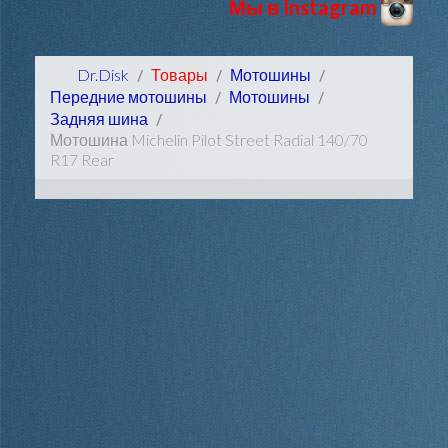
Мы в Instagram
Dr.Disk
Товары
Мотошины
Передние мотошины
Мотошины
Задняя шина
Мотошина Michelin Pilot Street Radial 140/70
R17 Rear