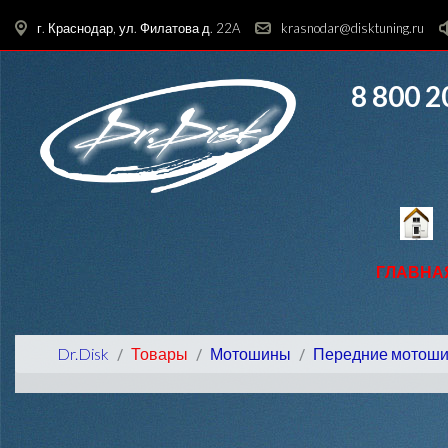
г. Краснодар, ул. Филатова д. 22A
krasnodar@disktuning.ru
8 800 2
ГЛАВНА
Dr.Disk
Товары
Мотошины
Передние мотош