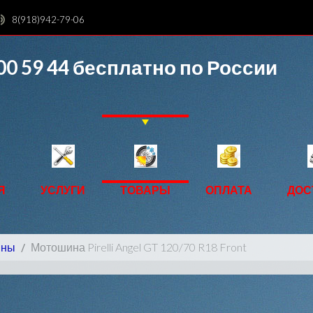
8(918)942-79-06
00 59 44
бесплатно по России
Я
УСЛУГИ
ТОВАРЫ
ОПЛАТА
ДОС
ины
Мотошина Pirelli Angel GT 120/70 R18 Front