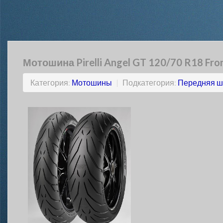
Мотошина Pirelli Angel GT 120/70 R18 Fro
Категория:
Мотошины
|
Подкатегория:
Передняя ш