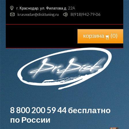
г. Краснодар, ул. Филатова д. 22A
krasnodar@disktuning.ru
8(918)942-79-06
корзина
(
0
)
8 800 200 59 44
бесплатно
по России