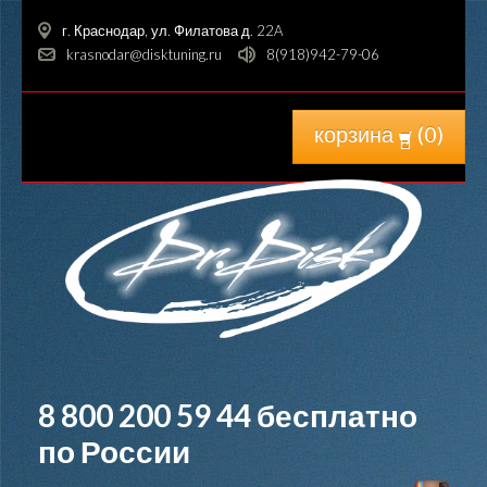
г. Краснодар, ул. Филатова д. 22A
krasnodar@disktuning.ru
8(918)942-79-06
корзина
(
0
)
8 800 200 59 44
бесплатно
по России