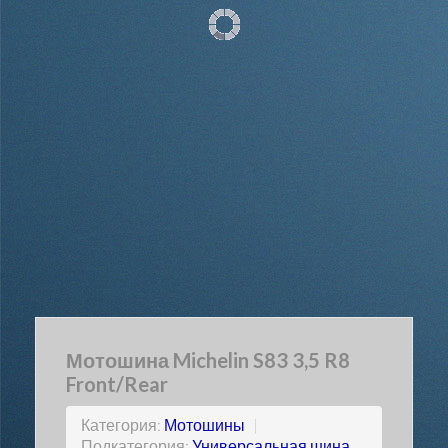
Мотошина Michelin S83 3,5 R8
Front/Rear
Категория:
Мотошины
|
Подкатегория:
Универсальная шина