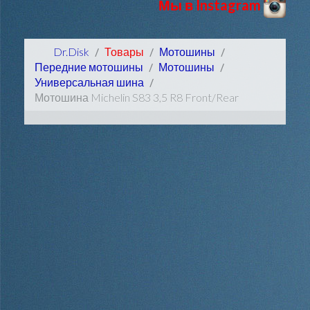
Мы в Instagram
Dr.Disk
Товары
Мотошины
Передние мотошины
Мотошины
Универсальная шина
Мотошина Michelin S83 3,5 R8 Front/Rear