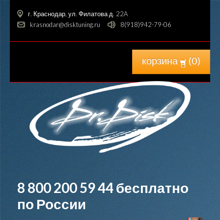
г. Краснодар, ул. Филатова д. 22A
krasnodar@disktuning.ru
8(918)942-79-06
корзина
(
0
)
8 800 200 59 44
бесплатно
по России