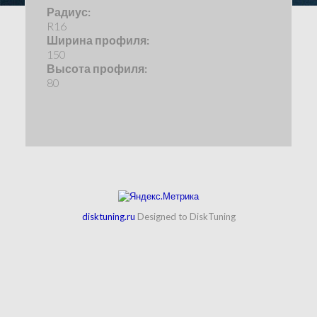
Радиус:
R16
Ширина профиля:
150
Высота профиля:
80
disktuning.ru
Designed to DiskTuning