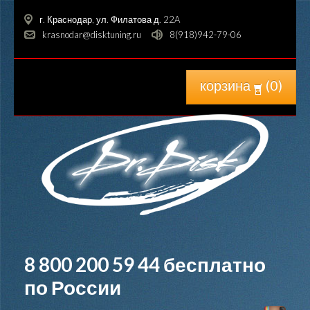
г. Краснодар, ул. Филатова д. 22A
krasnodar@disktuning.ru
8(918)942-79-06
корзина
(
0
)
8 800 200 59 44
бесплатно
по России