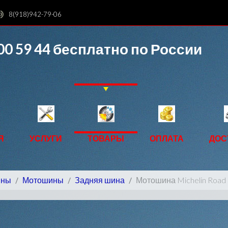
8(918)942-79-06
00 59 44
бесплатно по России
Я
УСЛУГИ
ТОВАРЫ
ОПЛАТА
ДОС
ины
Мотошины
Задняя шина
Мотошина Michelin Road 5