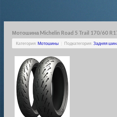
Мотошина Michelin Road 5 Trail 170/60 R1
Категория:
Мотошины
|
Подкатегория:
Задняя шин