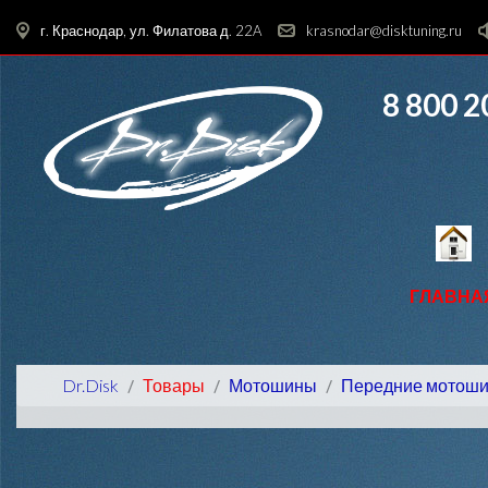
г. Краснодар, ул. Филатова д. 22A
krasnodar@disktuning.ru
8 800 2
ГЛАВНА
Dr.Disk
Товары
Мотошины
Передние мотош