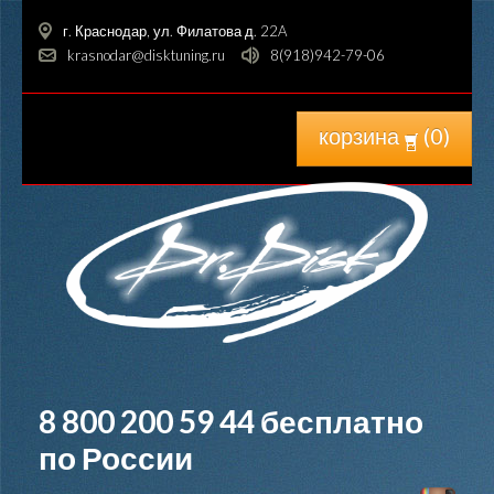
г. Краснодар, ул. Филатова д. 22A
krasnodar@disktuning.ru
8(918)942-79-06
корзина
(
0
)
8 800 200 59 44
бесплатно
по России