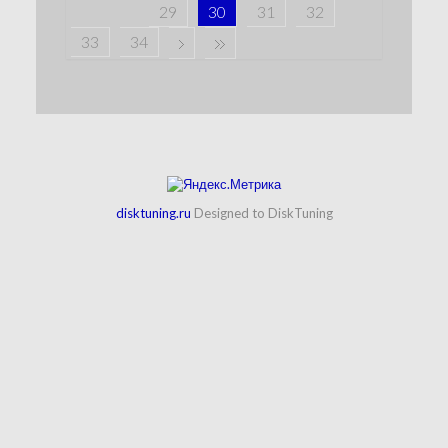
29
30
31
32
33
34
disktuning.ru
Designed to DiskTuning