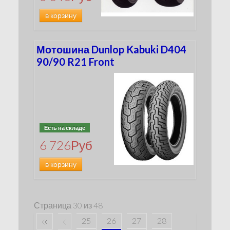
в корзину
Мотошина Dunlop Kabuki D404
90/90 R21 Front
Есть на складе
6 726
Руб
в корзину
Страница 30 из 48
25
26
27
28