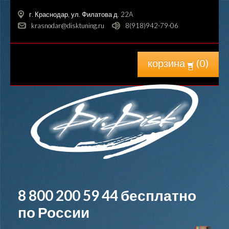
г. Краснодар, ул. Филатова д. 22A
krasnodar@disktuning.ru
8(918)942-79-06
корзина
(
0
)
8 800 200 59 44
бесплатно
по России