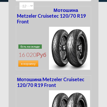
150
(7)
160
(1)
Мотошина
3.00
(0)
Metzeler Cruisetec 120/70 R19
MH90
Front
(7)
MT90
(5)
Есть на складе
16 020
Руб
в корзину
Мотошина Metzeler Cruisetec
120/70 R19 Front