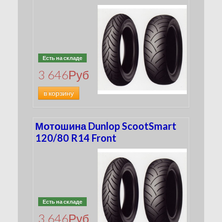
Есть на складе
3 646
Руб
в корзину
Мотошина Dunlop ScootSmart
120/80 R14 Front
Есть на складе
3 646
Руб