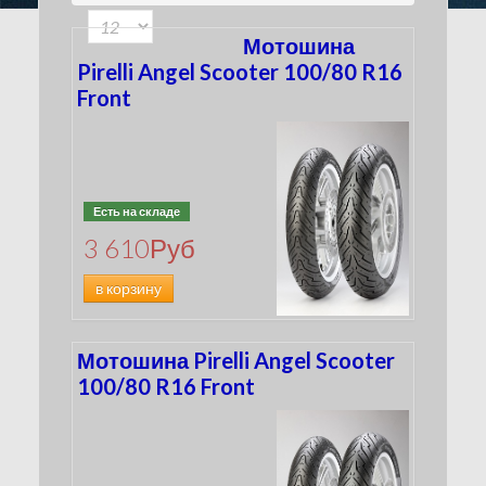
150
(7)
160
(1)
Мотошина
3.00
(0)
Pirelli Angel Scooter 100/80 R16
MH90
Front
(7)
MT90
(5)
Есть на складе
3 610
Руб
в корзину
Мотошина Pirelli Angel Scooter
100/80 R16 Front