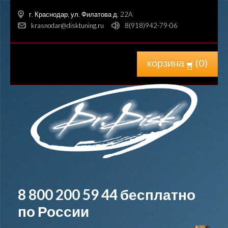
г. Краснодар, ул. Филатова д. 22A
krasnodar@disktuning.ru
8(918)942-79-06
корзина
(
0
)
8 800 200 59 44
бесплатно
по России