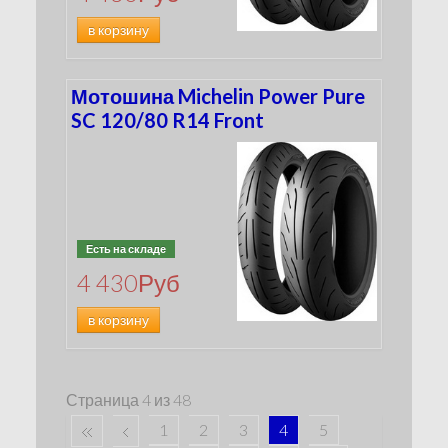
в корзину
Мотошина Michelin Power Pure
SC 120/80 R14 Front
Есть на складе
4 430
Руб
в корзину
Страница 4 из 48
1
2
3
4
5