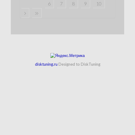
6
7
8
9
10
disktuning.ru
Designed to DiskTuning