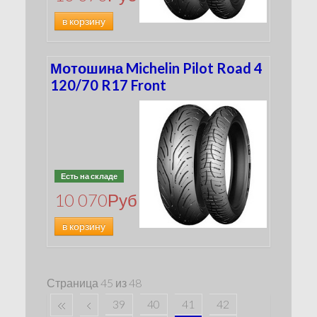
в корзину
Мотошина Michelin Pilot Road 4
120/70 R17 Front
Есть на складе
10 070
Руб
в корзину
Страница 45 из 48
39
40
41
42