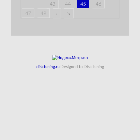
43
44
45
46
47
48
disktuning.ru
Designed to DiskTuning