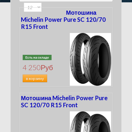
150
(7)
160
(1)
Мотошина
3.00
(0)
Michelin Power Pure SC 120/70
MH90
R15 Front
(7)
MT90
(5)
Есть на складе
4 250
Руб
в корзину
Мотошина Michelin Power Pure
SC 120/70 R15 Front