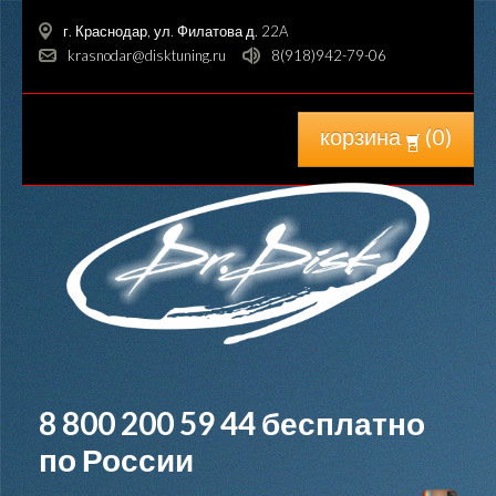
г. Краснодар, ул. Филатова д. 22A
krasnodar@disktuning.ru
8(918)942-79-06
корзина
(
0
)
8 800 200 59 44
бесплатно
по России