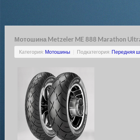
Мотошина Metzeler ME 888 Marathon Ultra
Категория:
Мотошины
|
Подкатегория:
Передняя ш