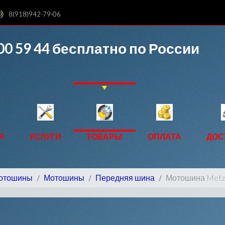
8(918)942-79-06
00 59 44
бесплатно по России
Я
УСЛУГИ
ТОВАРЫ
ОПЛАТА
ДОС
мотошины
Мотошины
Передняя шина
Мотошина Metzel