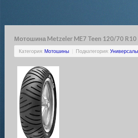
Мотошина Metzeler ME7 Teen 120/70 R10 
Категория:
Мотошины
|
Подкатегория:
Универсаль