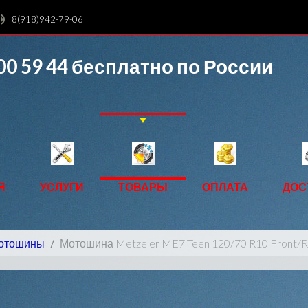
8(918)942-79-06
00 59 44
бесплатно по России
Я
УСЛУГИ
ТОВАРЫ
ОПЛАТА
ДОС
мотошины
Мотошина Metzeler ME7 Teen 120/70 R10 Front/R