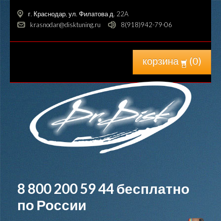
г. Краснодар, ул. Филатова д. 22A
krasnodar@disktuning.ru
8(918)942-79-06
корзина
(
0
)
8 800 200 59 44
бесплатно
по России