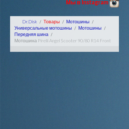
Мы в Instagram
Dr.Disk
Товары
Мотошины
Универсальные мотошины
Мотошины
Передняя шина
Мотошина Pirelli Angel Scooter 90/80 R14 Front