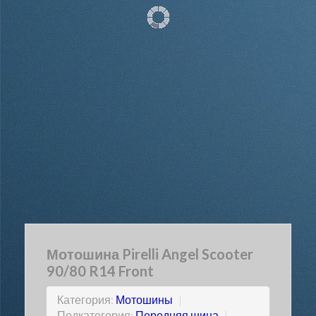
Мотошина Pirelli Angel Scooter
90/80 R14 Front
Категория:
Мотошины
|
Подкатегория:
Передняя шина
|