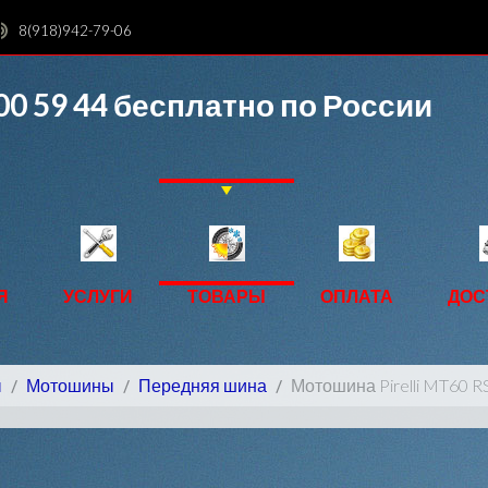
8(918)942-79-06
00 59 44
бесплатно по России
Я
УСЛУГИ
ТОВАРЫ
ОПЛАТА
ДОС
ы
Мотошины
Передняя шина
Мотошина Pirelli MT60 R