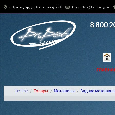
г. Краснодар, ул. Филатова д. 22A
krasnodar@disktuning.ru
8 800 2
ГЛАВНА
Dr.Disk
Товары
Мотошины
Задние мотошин