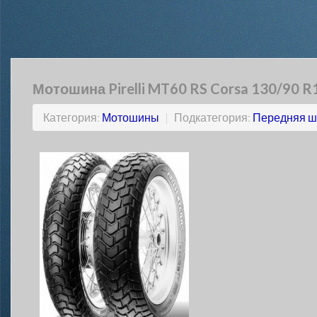
Мотошина Pirelli MT60 RS Corsa 130/90 R
Категория:
Мотошины
|
Подкатегория:
Передняя ш