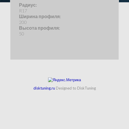
Радиус:
R17
Ширина профиля:
200
Высота профиля:
50
disktuning.ru
Designed to DiskTuning