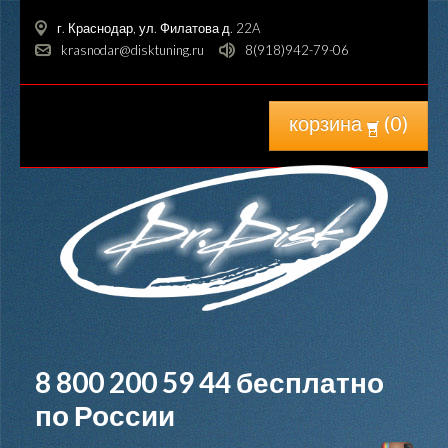
г. Краснодар, ул. Филатова д. 22A
krasnodar@disktuning.ru
8(918)942-79-06
корзина
(
0
)
8 800 200 59 44
бесплатно
по России