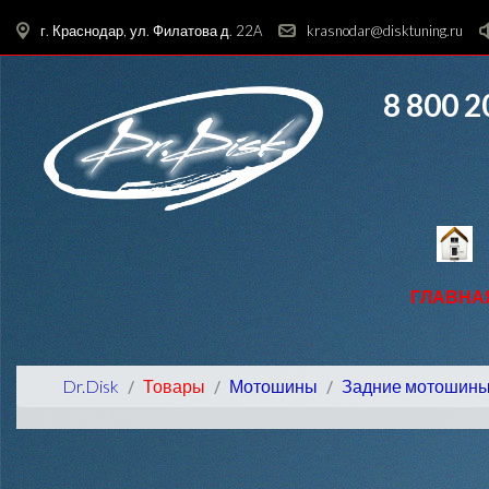
г. Краснодар, ул. Филатова д. 22A
krasnodar@disktuning.ru
8 800 2
ГЛАВНА
Dr.Disk
Товары
Мотошины
Задние мотошин