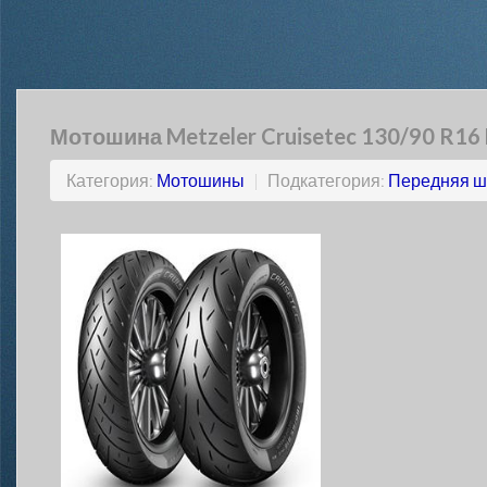
Мотошина Metzeler Cruisetec 130/90 R16 
Категория:
Мотошины
|
Подкатегория:
Передняя ш