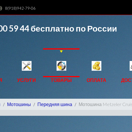
8(918)942-79-06
00 59 44
бесплатно по России
Я
УСЛУГИ
ТОВАРЫ
ОПЛАТА
ДОС
ы
Мотошины
Передняя шина
Мотошина Metzeler Cruis