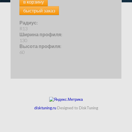
в корзину
быстрый заказ
Радиус:
R13
Ширина профиля:
130
Высота профиля:
60
disktuning.ru
Designed to DiskTuning