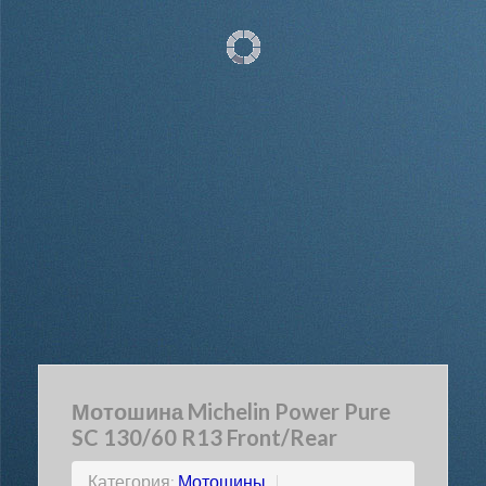
Мотошина Michelin Power Pure
SC 130/60 R13 Front/Rear
Категория:
Мотошины
|