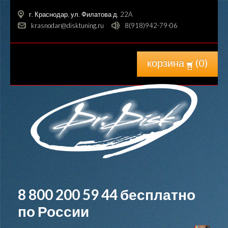
г. Краснодар, ул. Филатова д. 22A
krasnodar@disktuning.ru
8(918)942-79-06
корзина
(
0
)
8 800 200 59 44
бесплатно
по России