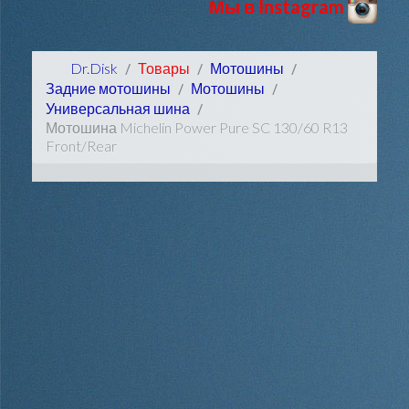
Мы в Instagram
Dr.Disk
Товары
Мотошины
Задние мотошины
Мотошины
Универсальная шина
Мотошина Michelin Power Pure SC 130/60 R13
Front/Rear