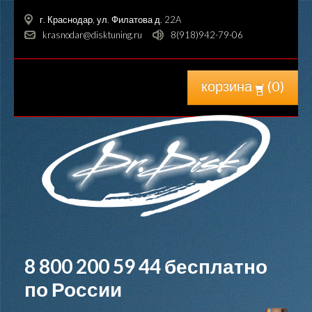
г. Краснодар, ул. Филатова д. 22A
krasnodar@disktuning.ru
8(918)942-79-06
корзина
(
0
)
8 800 200 59 44
бесплатно
по России