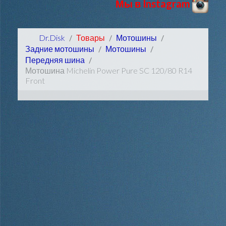
Мы в Instagram
Dr.Disk
Товары
Мотошины
Задние мотошины
Мотошины
Передняя шина
Мотошина Michelin Power Pure SC 120/80 R14
Front