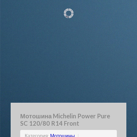
Мотошина Michelin Power Pure
SC 120/80 R14 Front
Категория:
Мотошины
|