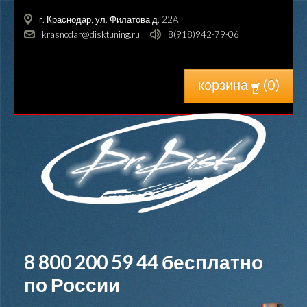
г. Краснодар, ул. Филатова д. 22A
krasnodar@disktuning.ru
8(918)942-79-06
корзина
(
0
)
8 800 200 59 44
бесплатно
по России