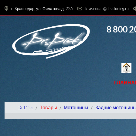
г. Краснодар, ул. Филатова д. 22A
krasnodar@disktuning.ru
8 800 2
ГЛАВНА
Dr.Disk
Товары
Мотошины
Задние мотошин