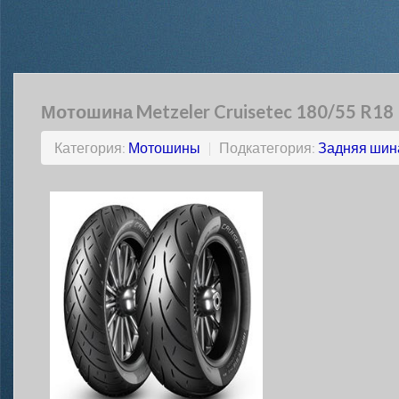
Мотошина Metzeler Cruisetec 180/55 R18
Категория:
Мотошины
|
Подкатегория:
Задняя шин