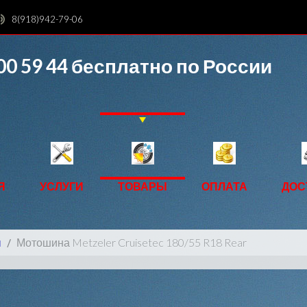
8(918)942-79-06
00 59 44
бесплатно по России
Я
УСЛУГИ
ТОВАРЫ
ОПЛАТА
ДОС
ы
Мотошина Metzeler Cruisetec 180/55 R18 Rear