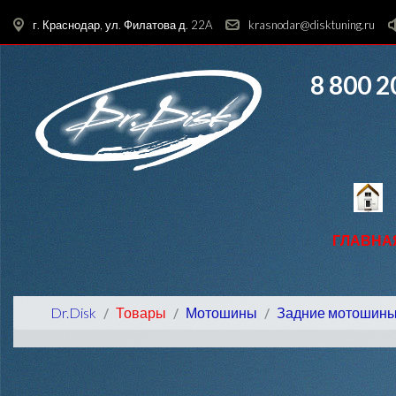
г. Краснодар, ул. Филатова д. 22A
krasnodar@disktuning.ru
8 800 2
ГЛАВНА
Dr.Disk
Товары
Мотошины
Задние мотошин