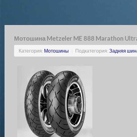
Мотошина Metzeler ME 888 Marathon Ultr
Категория:
Мотошины
|
Подкатегория:
Задняя шин