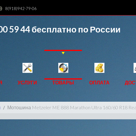
8(918)942-79-06
00 59 44
бесплатно по России
Я
УСЛУГИ
ТОВАРЫ
ОПЛАТА
ДОС
ы
Мотошина Metzeler ME 888 Marathon Ultra 160/60 R18 Re