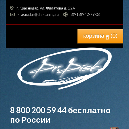
г. Краснодар, ул. Филатова д. 22A
krasnodar@disktuning.ru
8(918)942-79-06
корзина
(
0
)
8 800 200 59 44
бесплатно
по России