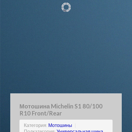
Мотошина Michelin S1 80/100
R10 Front/Rear
Категория:
Мотошины
|
Подкатегория:
Универсальная шина