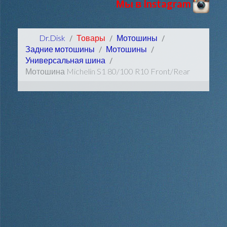
Мы в Instagram
Dr.Disk
Товары
Мотошины
Задние мотошины
Мотошины
Универсальная шина
Мотошина Michelin S1 80/100 R10 Front/Rear