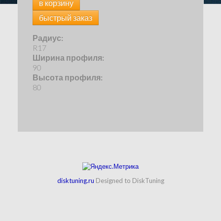
в корзину
быстрый заказ
Радиус:
R17
Ширина профиля:
90
Высота профиля:
80
disktuning.ru
Designed to DiskTuning