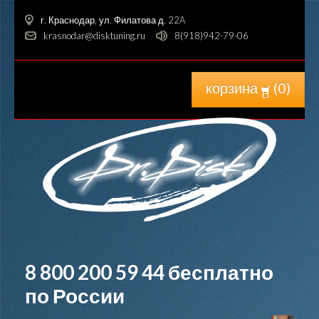
г. Краснодар, ул. Филатова д. 22A
krasnodar@disktuning.ru
8(918)942-79-06
корзина
(
0
)
8 800 200 59 44
бесплатно
по России