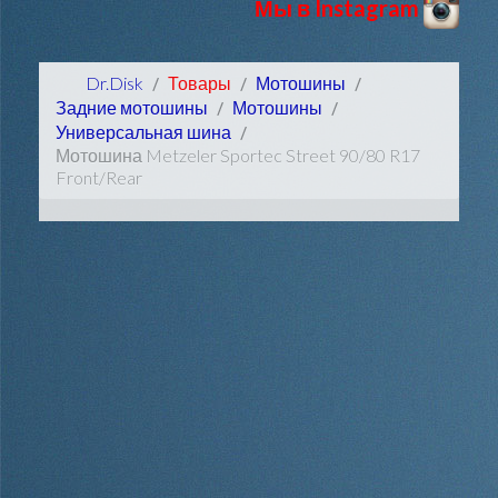
Мы в Instagram
Dr.Disk
Товары
Мотошины
Задние мотошины
Мотошины
Универсальная шина
Мотошина Metzeler Sportec Street 90/80 R17
Front/Rear