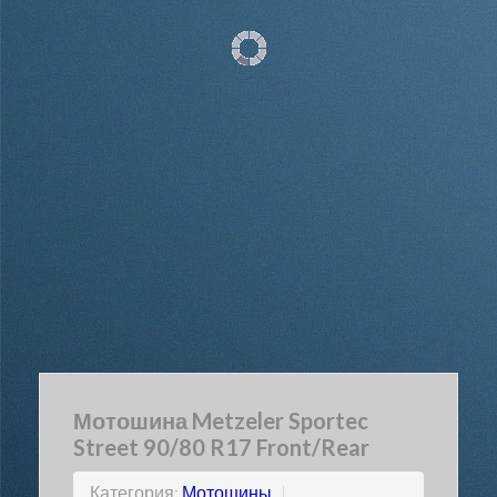
Мотошина Metzeler Sportec
Street 90/80 R17 Front/Rear
Категория:
Мотошины
|