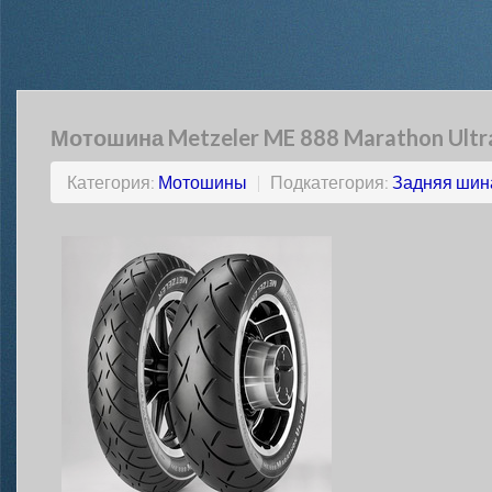
Мотошина Metzeler ME 888 Marathon Ultr
Категория:
Мотошины
|
Подкатегория:
Задняя шин