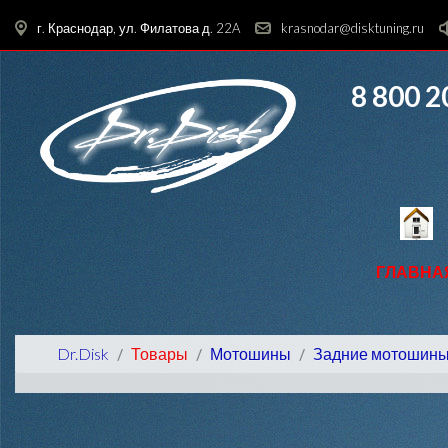
г. Краснодар, ул. Филатова д. 22A
krasnodar@disktuning.ru
8 800 2
ГЛАВНА
Dr.Disk
Товары
Мотошины
Задние мотошин