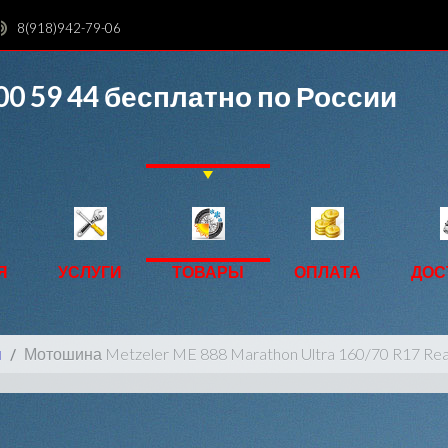
8(918)942-79-06
00 59 44
бесплатно по России
Я
УСЛУГИ
ТОВАРЫ
ОПЛАТА
ДОС
ы
Мотошина Metzeler ME 888 Marathon Ultra 160/70 R17 Re