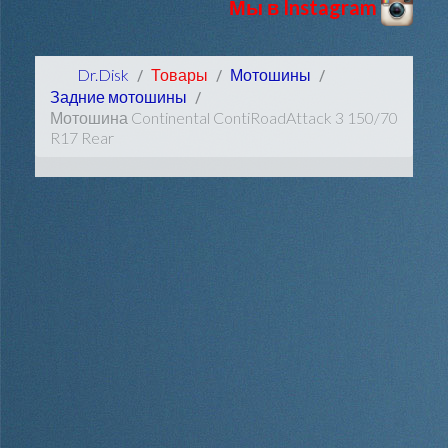
Мы в Instagram
Dr.Disk
Товары
Мотошины
Задние мотошины
Мотошина Continental ContiRoadAttack 3 150/70
R17 Rear