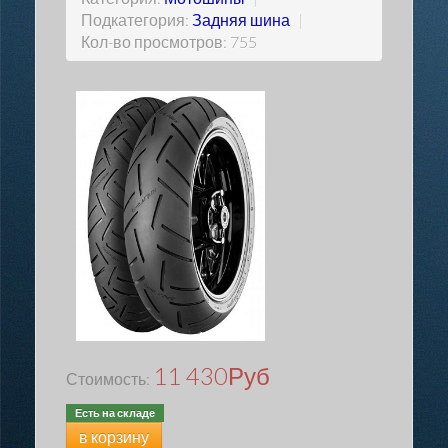
Подкатегория:
Задняя шина
|
Кол-во просмотров: 755
11 430
Руб
Стоимость:
Есть на складе
в корзину