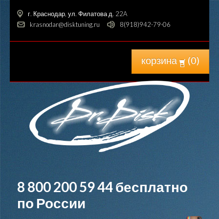
г. Краснодар, ул. Филатова д. 22A
krasnodar@disktuning.ru
8(918)942-79-06
корзина
(
0
)
8 800 200 59 44
бесплатно
по России