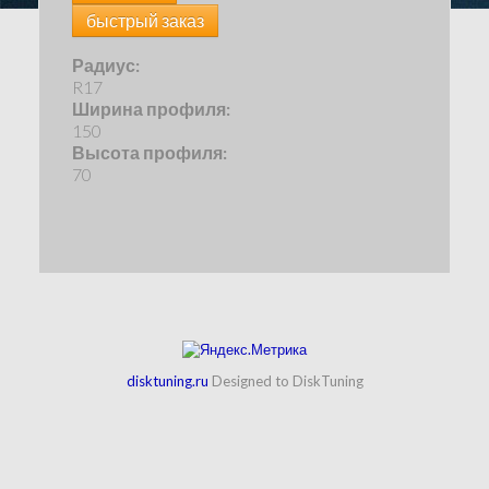
быстрый заказ
Радиус:
R17
Ширина профиля:
150
Высота профиля:
70
disktuning.ru
Designed to DiskTuning