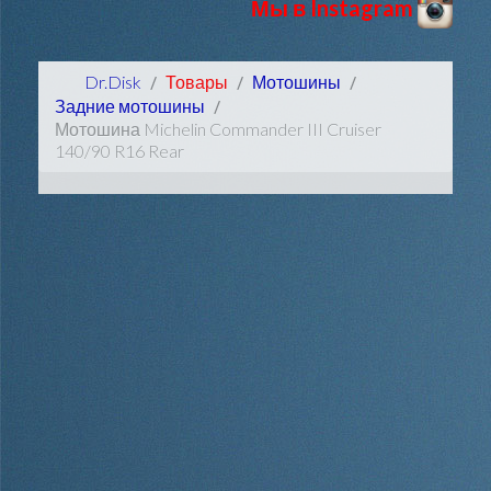
Мы в Instagram
Dr.Disk
Товары
Мотошины
Задние мотошины
Мотошина Michelin Commander III Cruiser
140/90 R16 Rear