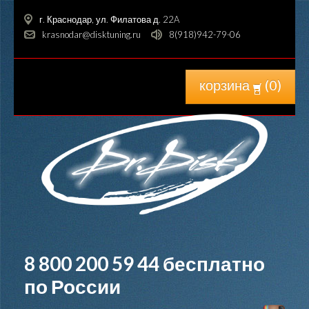
г. Краснодар, ул. Филатова д. 22A
krasnodar@disktuning.ru
8(918)942-79-06
корзина
(
0
)
8 800 200 59 44
бесплатно
по России