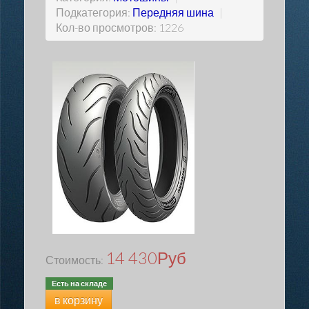
Подкатегория:
Передняя шина
|
Кол-во просмотров: 1226
14 430
Руб
Стоимость:
Есть на складе
в корзину