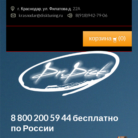
г. Краснодар, ул. Филатова д. 22A
krasnodar@disktuning.ru
8(918)942-79-06
корзина
(
0
)
8 800 200 59 44
бесплатно
по России