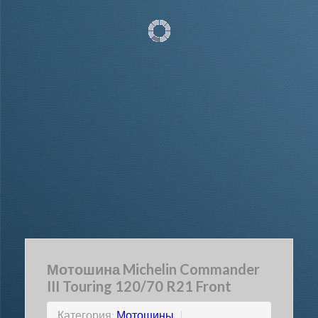
Мотошина Michelin Commander
III Touring 120/70 R21 Front
Категория:
Мотошины
|