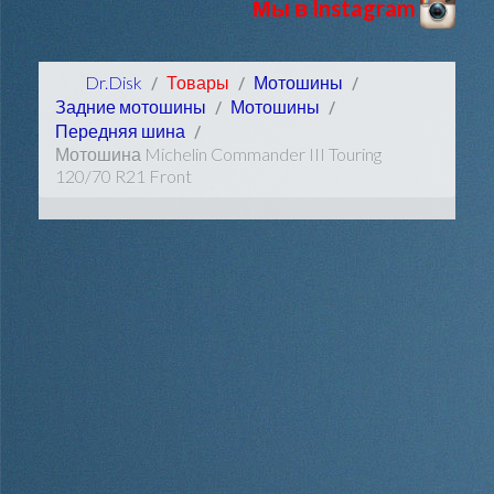
Мы в Instagram
Dr.Disk
Товары
Мотошины
Задние мотошины
Мотошины
Передняя шина
Мотошина Michelin Commander III Touring
120/70 R21 Front