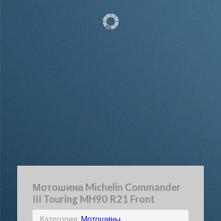
Мотошина Michelin Commander
III Touring MH90 R21 Front
Категория:
Мотошины
|