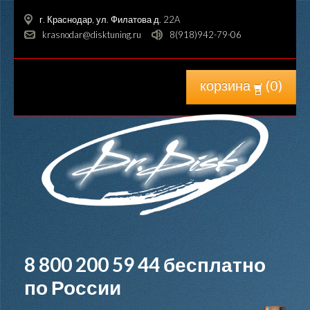
г. Краснодар, ул. Филатова д. 22A
krasnodar@disktuning.ru
8(918)942-79-06
корзина
(
0
)
8 800 200 59 44
бесплатно
по России