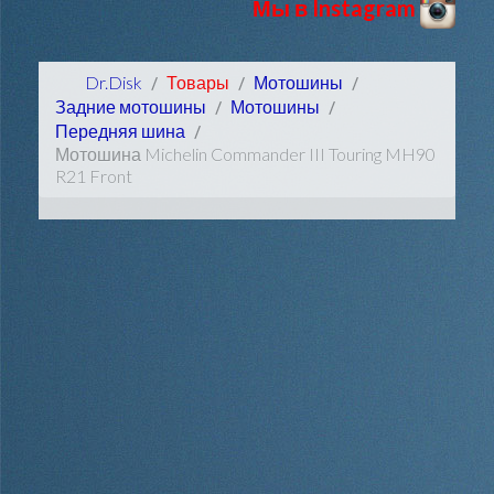
Мы в Instagram
Dr.Disk
Товары
Мотошины
Задние мотошины
Мотошины
Передняя шина
Мотошина Michelin Commander III Touring MH90
R21 Front