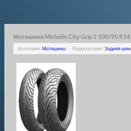
Мотошина Michelin City Grip 2 100/90 R14
Категория:
Мотошины
|
Подкатегория:
Задняя шин