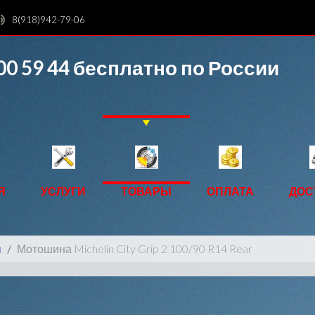
8(918)942-79-06
00 59 44
бесплатно по России
Я
УСЛУГИ
ТОВАРЫ
ОПЛАТА
ДОС
ы
Мотошина Michelin City Grip 2 100/90 R14 Rear