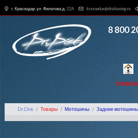
г. Краснодар, ул. Филатова д. 22A
krasnodar@disktuning.ru
8 800 2
ГЛАВНА
Dr.Disk
Товары
Мотошины
Задние мотошин