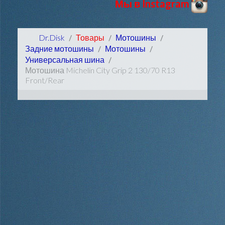
Мы в Instagram
Dr.Disk
Товары
Мотошины
Задние мотошины
Мотошины
Универсальная шина
Мотошина Michelin City Grip 2 130/70 R13
Front/Rear