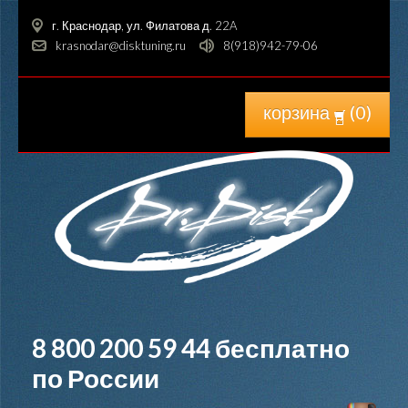
г. Краснодар, ул. Филатова д. 22A
krasnodar@disktuning.ru
8(918)942-79-06
корзина
(
0
)
8 800 200 59 44
бесплатно
по России