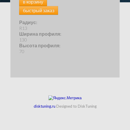
в корзину
быстрый заказ
Радиус:
R13
Ширина профиля:
130
Высота профиля:
70
disktuning.ru
Designed to DiskTuning