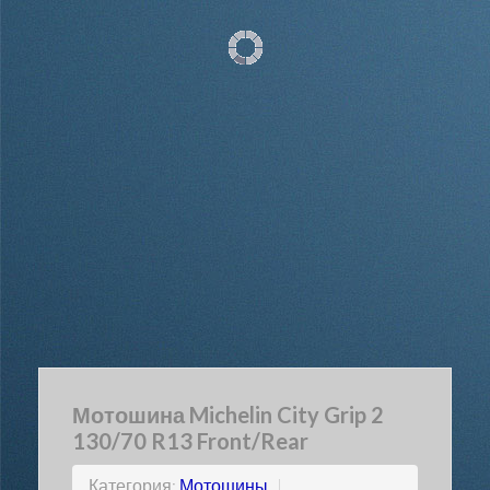
Мотошина Michelin City Grip 2
130/70 R13 Front/Rear
Категория:
Мотошины
|