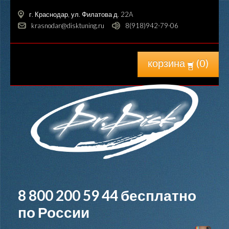
г. Краснодар, ул. Филатова д. 22A
krasnodar@disktuning.ru
8(918)942-79-06
корзина
(
0
)
8 800 200 59 44
бесплатно
по России