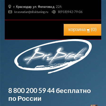
г. Краснодар, ул. Филатова д. 22A
krasnodar@disktuning.ru
8(918)942-79-06
корзина
(
0
)
8 800 200 59 44
бесплатно
по России