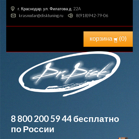
г. Краснодар, ул. Филатова д. 22A
krasnodar@disktuning.ru
8(918)942-79-06
корзина
(
0
)
8 800 200 59 44
бесплатно
по России