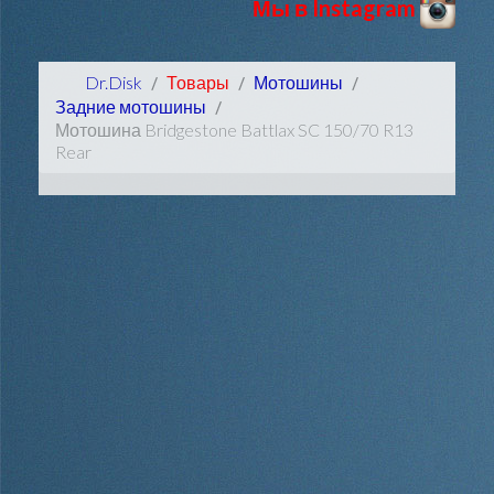
Мы в Instagram
Dr.Disk
Товары
Мотошины
Задние мотошины
Мотошина Bridgestone Battlax SC 150/70 R13
Rear