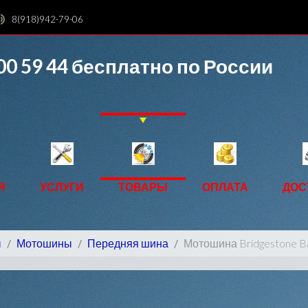
8(918)942-79-06
00 59 44
бесплатно по России
Я
УСЛУГИ
ТОВАРЫ
ОПЛАТА
ДОС
ы
Мотошины
Передняя шина
Мотошина Bridgestone Ba