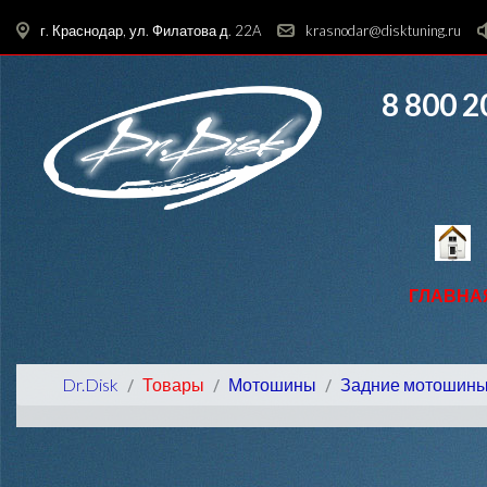
г. Краснодар, ул. Филатова д. 22A
krasnodar@disktuning.ru
8 800 2
ГЛАВНА
Dr.Disk
Товары
Мотошины
Задние мотошин