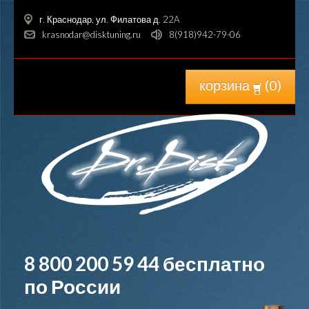
г. Краснодар, ул. Филатова д. 22A
krasnodar@disktuning.ru
8(918)942-79-06
корзина
(
0
)
8 800 200 59 44
бесплатно
по России