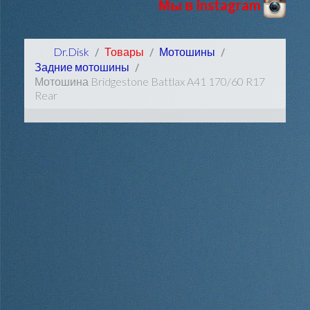
Мы в Instagram
Dr.Disk
Товары
Мотошины
Задние мотошины
Мотошина Bridgestone Battlax A41 170/60 R17
Rear