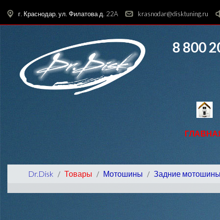
г. Краснодар, ул. Филатова д. 22A
krasnodar@disktuning.ru
8 800 2
ГЛАВНА
Dr.Disk
Товары
Мотошины
Задние мотошин