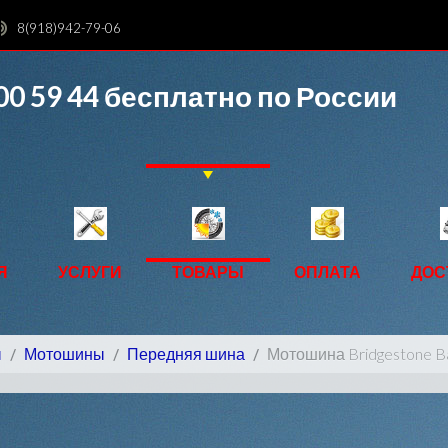
8(918)942-79-06
00 59 44
бесплатно по России
Я
УСЛУГИ
ТОВАРЫ
ОПЛАТА
ДОС
ы
Мотошины
Передняя шина
Мотошина Bridgestone Ba