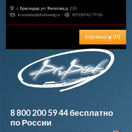
г. Краснодар, ул. Филатова д. 22A
krasnodar@disktuning.ru
8(918)942-79-06
корзина
(
0
)
8 800 200 59 44
бесплатно
по России