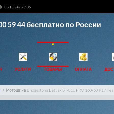
8(918)942-79-06
00 59 44
бесплатно по России
Я
УСЛУГИ
ТОВАРЫ
ОПЛАТА
ДОС
ы
Мотошина Bridgestone Battlax BT-016 PRO 160/60 R17 Rea