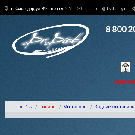
г. Краснодар, ул. Филатова д. 22A
krasnodar@disktuning.ru
8 800 2
ГЛАВНА
Dr.Disk
Товары
Мотошины
Задние мотошин