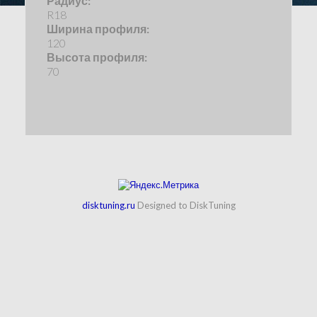
Радиус:
R18
Ширина профиля:
120
Высота профиля:
70
disktuning.ru
Designed to DiskTuning