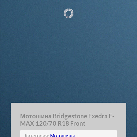
Мотошина Bridgestone Exedra E-
MAX 120/70 R18 Front
Категория:
Мотошины
|