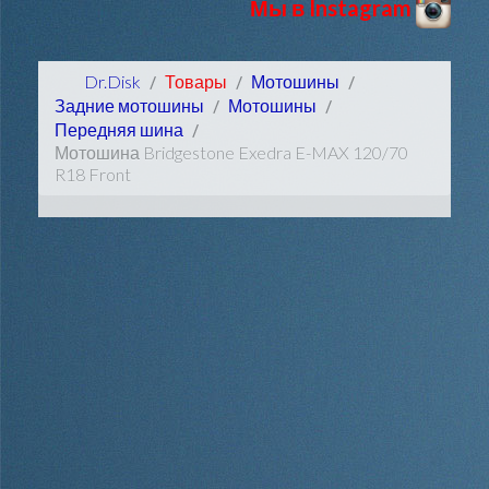
Мы в Instagram
Dr.Disk
Товары
Мотошины
Задние мотошины
Мотошины
Передняя шина
Мотошина Bridgestone Exedra E-MAX 120/70
R18 Front