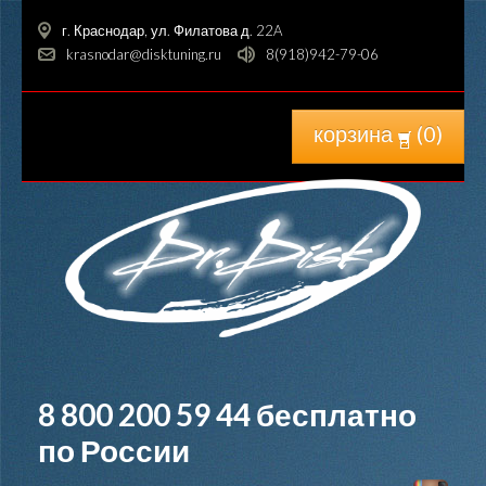
г. Краснодар, ул. Филатова д. 22A
krasnodar@disktuning.ru
8(918)942-79-06
корзина
(
0
)
8 800 200 59 44
бесплатно
по России