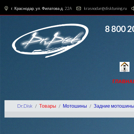
г. Краснодар, ул. Филатова д. 22A
krasnodar@disktuning.ru
8 800 2
ГЛАВНА
Dr.Disk
Товары
Мотошины
Задние мотошин