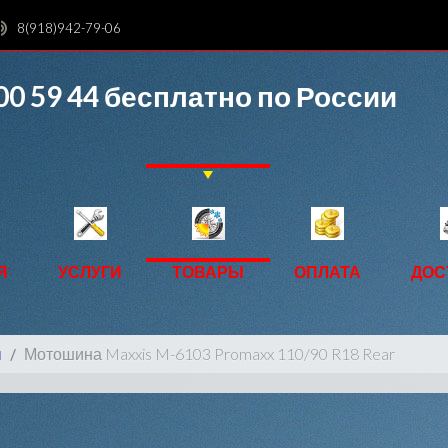
8(918)942-79-06
00 59 44
бесплатно по России
Я
УСЛУГИ
ТОВАРЫ
ОПЛАТА
ДОС
ы
Мотошина Maxxis M-6103 Promaxx 110/90 R18 Rear