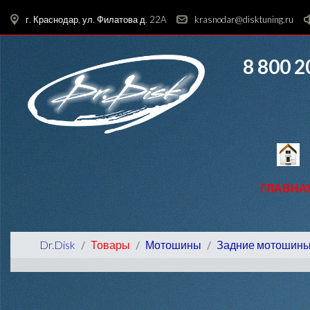
г. Краснодар, ул. Филатова д. 22A
krasnodar@disktuning.ru
8 800 2
ГЛАВНА
Dr.Disk
Товары
Мотошины
Задние мотошин