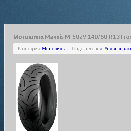
Мотошина Maxxis M-6029 140/60 R13 Fro
Категория:
Мотошины
|
Подкатегория:
Универсаль