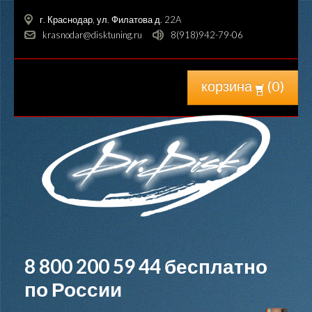
г. Краснодар, ул. Филатова д. 22A
krasnodar@disktuning.ru
8(918)942-79-06
корзина
(
0
)
8 800 200 59 44
бесплатно
по России