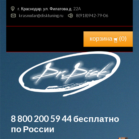
г. Краснодар, ул. Филатова д. 22A
krasnodar@disktuning.ru
8(918)942-79-06
корзина
(
0
)
8 800 200 59 44
бесплатно
по России