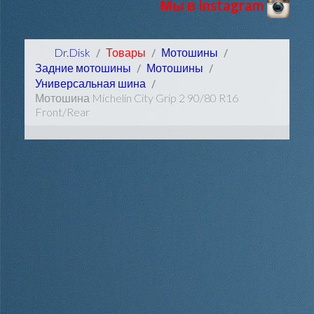
Мы в Instagram
Dr.Disk
Товары
Мотошины
Задние мотошины
Мотошины
Универсальная шина
Мотошина Michelin City Grip 2 90/80 R16
Front/Rear