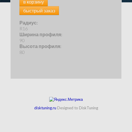
в корзину
быстрый заказ
Радиус:
R16
Ширина профиля:
90
Высота профиля:
80
disktuning.ru
Designed to DiskTuning