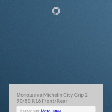
Мотошина Michelin City Grip 2
90/80 R16 Front/Rear
Категория:
Мотошины
|